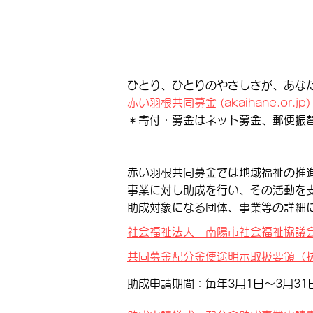
ひとり、ひとりのやさしさが、あな
赤い羽根共同募金 (akaihane.or.jp)
＊寄付・募金はネット募金、郵便振
赤い羽根共同募金では地域福祉の推
事業に対し助成を行い、その活動を
助成対象になる団体、事業等の詳細
社会福祉法人 南陽市社会福祉協議
共同募金配分金使途明示取扱要領（抜
助成申請期間：毎年3月1日～3月31