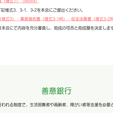
（様式1）（Word）
記様式3，3-1，3-2を本会にご提出ください。
式3）・事業報告書（様式3-1号）・収支決算書（様式3-2号
は本会にて内容を充分審査し、助成の可否と助成額を決定しま
。
善意銀行
行われる制度で、生活困難者や高齢者、障がい者等支援を必要