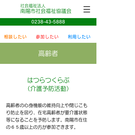
社会福祉法人
南陽
市社会
福祉協議会
0238-43-5888
相談したい
参加したい
利用したい
高齢者
はつらつくらぶ
（介護予防活動）
高齢者の心身機能の維持向上や閉じこも
り防止を図り、在宅高齢者が要介護状態
等になることを予防します。南陽市在住
の６５歳以上の方が参加できます。