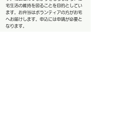
宅生活の維持を図ることを目的としてい
ます。お弁当はボランティアの方がお宅
へお届けします。申込には申請が必要と
なります。
「給食サービス申請書」
〇利用の手順〇
毎週水曜日の昼食（祝祭日、12/29～
1/3お休み）
給食サービス利用券を発行します。配達
に伺ったときにその日の日付が入った利
用券をボランティアの方にお渡しくださ
い。
〇利用料金〇
低所得世帯（住民税非課税）・・・・・1