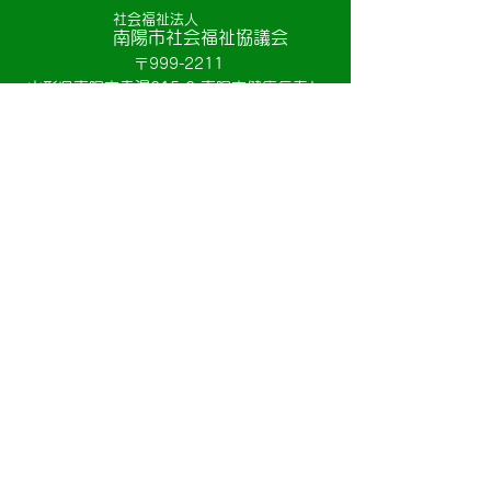
社会福祉法人
南陽市社会福祉協議会
〒999-2211
山形県南陽市赤湯215-2 南陽市健康長寿セ
ンター内
お問い合わせフォーム
Socials
このページは赤い羽根共同募金の配分金で作
成しております。
Copyright(C) 社会福祉法人 南陽市社会福祉協議
会 All Rights Reserved.