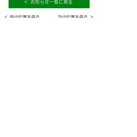
＜ お知らせ一覧に戻る
＜ 前の記事を見る
次の記事を見る ＞
社会福祉法人
南陽市社会福祉協議会
〒999-2211
山形県南陽市赤湯215-2 南陽市健康長寿セ
ンター内
お問い合わせフォーム
Socials
このページは赤い羽根共同募金の配分金で作